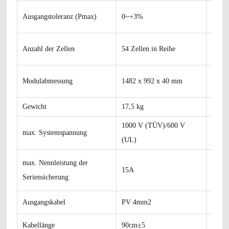
Ausgangstoleranz (Pmax)
0~+3%
Anzahl der Zellen
54 Zellen in Reihe
Modulabmessung
1482 x 992 x 40 mm
Gewicht
17,5 kg
1000 V (TÜV)/600 V
max. Systemspannung
(UL)
max. Nennleistung der
15A
Seriensicherung
Ausgangskabel
PV 4mm2
Kabellänge
90cm±5