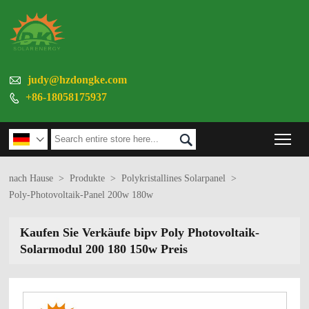

judy@hzdongke.com
+86-18058175937

Tog


nach Hause
>
Produkte
>
Polykristallines Solarpanel
>
Poly-Photovoltaik-Panel 200w 180w
Kaufen Sie Verkäufe bipv Poly Photovoltaik-
Solarmodul 200 180 150w Preis