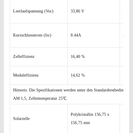
Leerlaufspannung (Voc)
33,86 V
34,06
Kurzschlussstrom (Isc)
8.44A
8,48
Zelleffizienz
16,40 %
16,7
Moduleffizienz
14,62 %
14,9
Hinweis: Die Spezifikationen werden unter den Standardtestbedingun
AM 1,5, Zellentemperatur 25℃.
Polykristallin 156,75 x
Solarzelle
156,75 mm