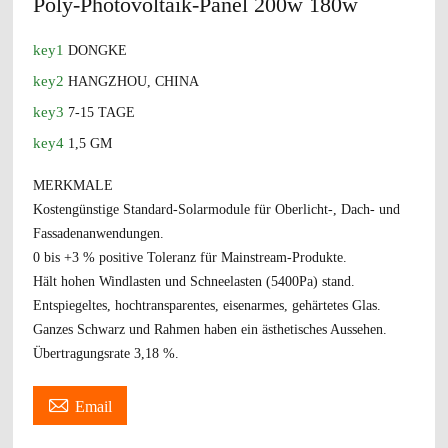
Poly-Photovoltaik-Panel 200w 180w
key1
DONGKE
key2
HANGZHOU, CHINA
key3
7-15 TAGE
key4
1,5 GM
MERKMALE
Kostengünstige Standard-Solarmodule für Oberlicht-, Dach- und
Fassadenanwendungen.
0 bis +3 % positive Toleranz für Mainstream-Produkte.
Hält hohen Windlasten und Schneelasten (5400Pa) stand.
Entspiegeltes, hochtransparentes, eisenarmes, gehärtetes Glas.
Ganzes Schwarz und Rahmen haben ein ästhetisches Aussehen.
Übertragungsrate 3,18 %.

Email