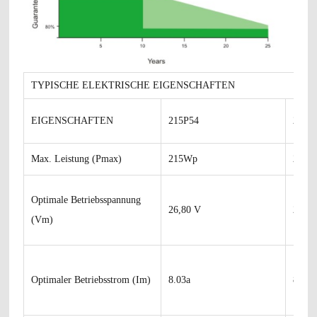
TYPISCHE ELEKTRISCHE EIGENSCHAFTEN
EIGENSCHAFTEN
215P54
220P
Max. Leistung (Pmax)
215Wp
220W
Optimale Betriebsspannung
26,80 V
27,10
(Vm)
Optimaler Betriebsstrom (Im)
8.03a
8.12