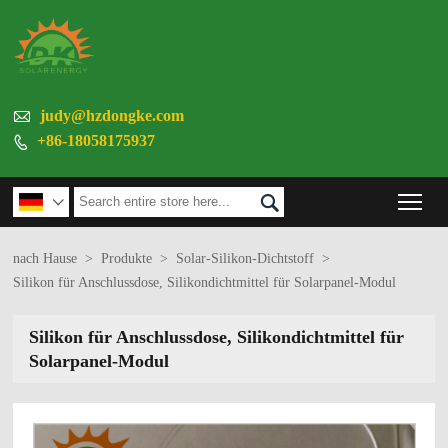

judy@hzdongke.com
+86-18058175937

Tog


nach Hause
>
Produkte
>
Solar-Silikon-Dichtstoff
>
Silikon für Anschlussdose, Silikondichtmittel für Solarpanel-Modul
Silikon für Anschlussdose, Silikondichtmittel für
Solarpanel-Modul