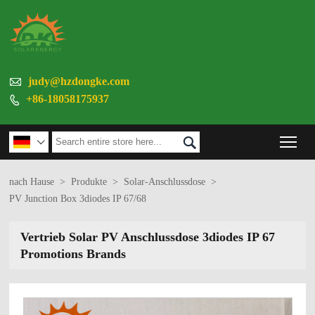

judy@hzdongke.com
+86-18058175937

Tog


nach Hause
>
Produkte
>
Solar-Anschlussdose
>
PV Junction Box 3diodes IP 67/68
Vertrieb Solar PV Anschlussdose 3diodes IP 67
Promotions Brands