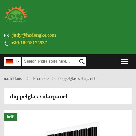

judy@hzdongke.com
+86-18058175937

Tog


nach Hause
>
Produkte
>
doppelglas-solarpanel
doppelglas-solarpanel
heiß