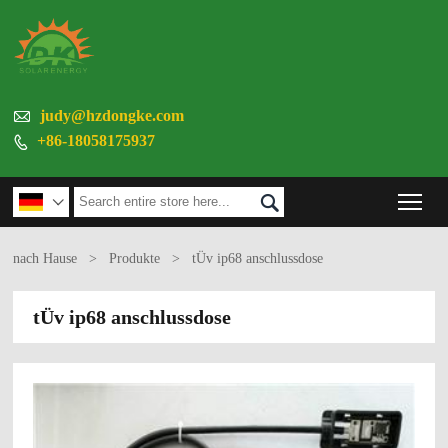

judy@hzdongke.com
+86-18058175937

Tog


nach Hause
>
Produkte
>
tÜv ip68 anschlussdose
tÜv ip68 anschlussdose