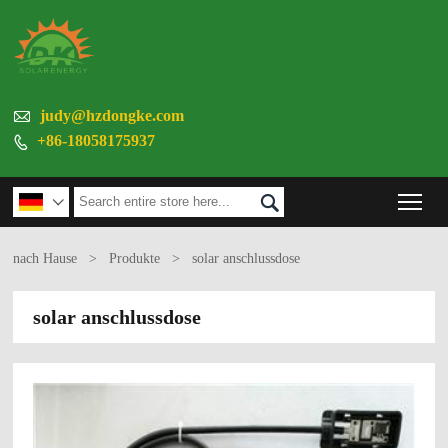

judy@hzdongke.com
+86-18058175937

Tog


nach Hause
>
Produkte
>
solar anschlussdose
solar anschlussdose