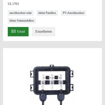
UL1703
anschlussdose solar
kleine Panelbox
PV-Anschlussdose
kleine Solarmodulbox

Email
Einzelheiten