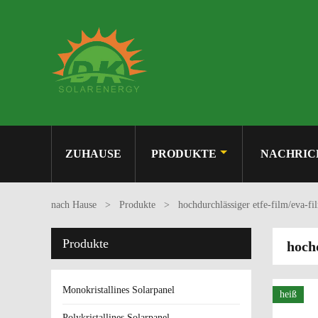
ZUHAUSE
PRODUKTE
NACHRIC
nach Hause
>
Produkte
>
hochdurchlässiger etfe-film/eva-fi
Produkte
hochd
Monokristallines Solarpanel
heiß
Polykristallines Solarpanel