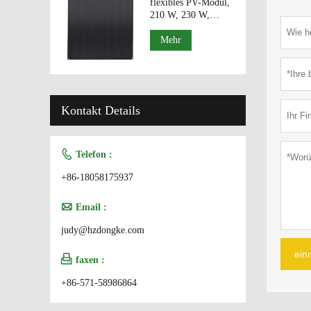
flexibles PV-Modul,
210 W, 230 W,
hocheffiziente
Solarmodule
Mehr
Kontakt Details

Telefon :
+86-18058175937

Email :
judy@hzdongke.com
ein

faxen :
+86-571-58986864