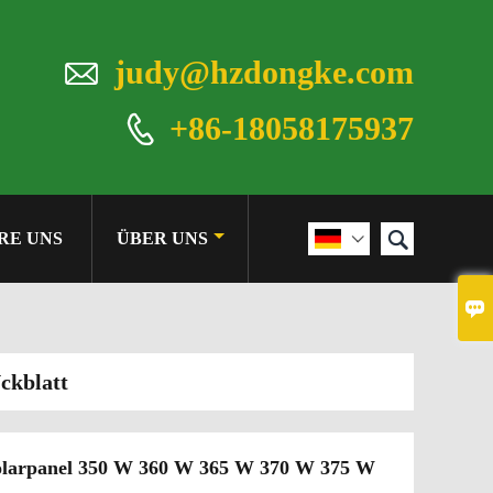

judy@hzdongke.com
+86-18058175937


RE UNS
ÜBER UNS


Ückblatt
s Solarpanel 350 W 360 W 365 W 370 W 375 W