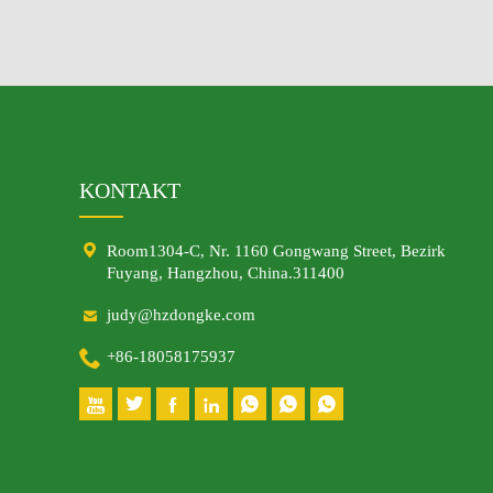
KONTAKT

Room1304-C, Nr. 1160 Gongwang Street, Bezirk
Fuyang, Hangzhou, China.311400

judy@hzdongke.com

+86-18058175937






