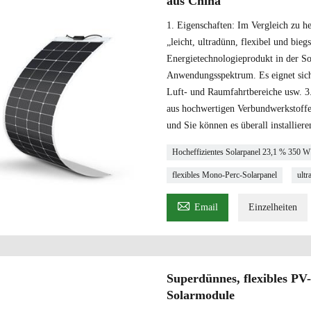
aus China
1. Eigenschaften: Im Vergleich zu 
„leicht, ultradünn, flexibel und bie
Energietechnologieprodukt in der Sol
Anwendungsspektrum. Es eignet sic
Luft- und Raumfahrtbereiche usw. 3
aus hochwertigen Verbundwerkstoffe
und Sie können es überall installi
Hocheffizientes Solarpanel 23,1 % 350 W
flexibles Mono-Perc-Solarpanel
ultr

Email
Einzelheiten
Superdünnes, flexibles PV
Solarmodule