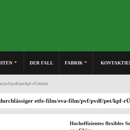
HTEN
DER FALL
FABRIK
KONTAKTIE
lm/pvf/pvdf/pet/kpf-rÜckblatt
urchlässiger etfe-film/eva-film/pvf/pvdf/pet/kpf-r
Hocheffizientes flexible