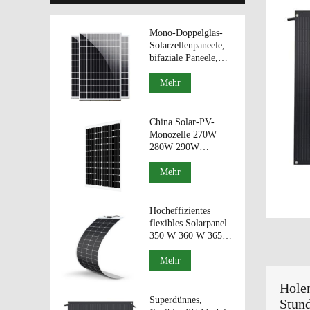
Mono-Doppelglas-
Solarzellenpaneele,
bifaziale Paneele,
330 W, 340 W, 350
W,
Mehr
Photovoltaikmodule.
China Solar-PV-
Monozelle 270W
280W 290W
bifaziale Module
Doppelglas-PV-
Mehr
Module.
Hocheffizientes
flexibles Solarpanel
350 W 360 W 365 W
370 W 375 W aus
China
Mehr
Holen
Superdünnes,
Stun